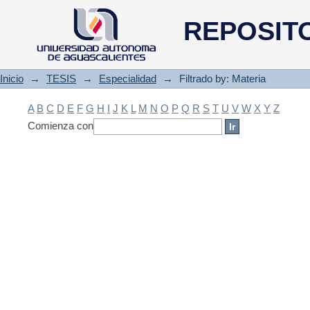
Filtrado by: Materia
REPOSIT
Inicio
→
TESIS
→
Especialidad
→
Filtrado by: Materia
A
B
C
D
E
F
G
H
I
J
K
L
M
N
O
P
Q
R
S
T
U
V
W
X
Y
Z
Comienza con