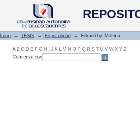
Filtrado by: Materia
REPOSIT
Inicio
→
TESIS
→
Especialidad
→
Filtrado by: Materia
A
B
C
D
E
F
G
H
I
J
K
L
M
N
O
P
Q
R
S
T
U
V
W
X
Y
Z
Comienza con