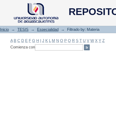
Filtrado by: Materia
REPOSIT
Inicio
→
TESIS
→
Especialidad
→
Filtrado by: Materia
A
B
C
D
E
F
G
H
I
J
K
L
M
N
O
P
Q
R
S
T
U
V
W
X
Y
Z
Comienza con