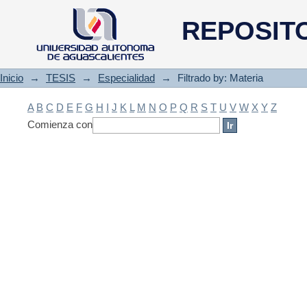
Filtrado by: Materia
REPOSIT
Inicio
→
TESIS
→
Especialidad
→
Filtrado by: Materia
A
B
C
D
E
F
G
H
I
J
K
L
M
N
O
P
Q
R
S
T
U
V
W
X
Y
Z
Comienza con