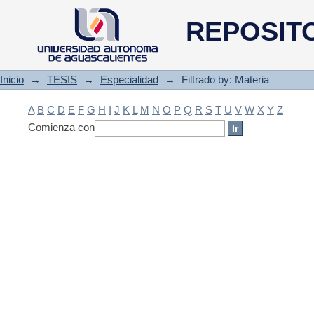
Filtrado by: Materia
REPOSIT
Inicio
→
TESIS
→
Especialidad
→
Filtrado by: Materia
A
B
C
D
E
F
G
H
I
J
K
L
M
N
O
P
Q
R
S
T
U
V
W
X
Y
Z
Comienza con