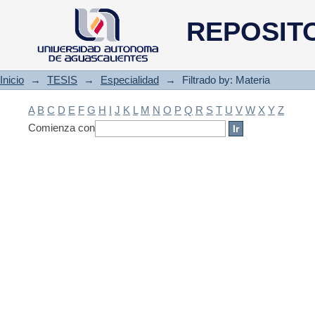
Filtrado by: Materia
REPOSIT
Inicio
→
TESIS
→
Especialidad
→
Filtrado by: Materia
A
B
C
D
E
F
G
H
I
J
K
L
M
N
O
P
Q
R
S
T
U
V
W
X
Y
Z
Comienza con