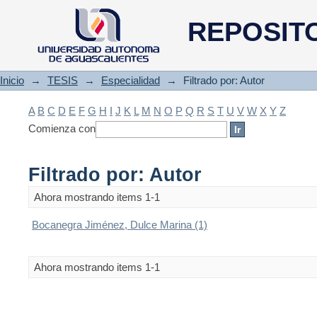
Filtrado por: Autor
REPOSIT
Inicio
→
TESIS
→
Especialidad
→
Filtrado por: Autor
A
B
C
D
E
F
G
H
I
J
K
L
M
N
O
P
Q
R
S
T
U
V
W
X
Y
Z
Comienza con
Filtrado por: Autor
Ahora mostrando items 1-1
Bocanegra Jiménez, Dulce Marina (1)
Ahora mostrando items 1-1