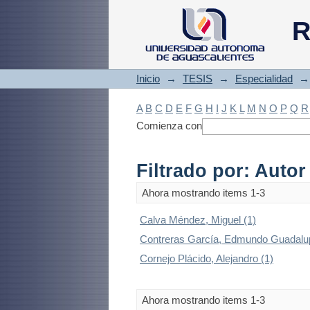
Filtrado por: Autor
R
Inicio
→
TESIS
→
Especialidad
→
A
B
C
D
E
F
G
H
I
J
K
L
M
N
O
P
Q
R
Comienza con
Filtrado por: Autor
Ahora mostrando items 1-3
Calva Méndez, Miguel (1)
Contreras García, Edmundo Guadalup
Cornejo Plácido, Alejandro (1)
Ahora mostrando items 1-3