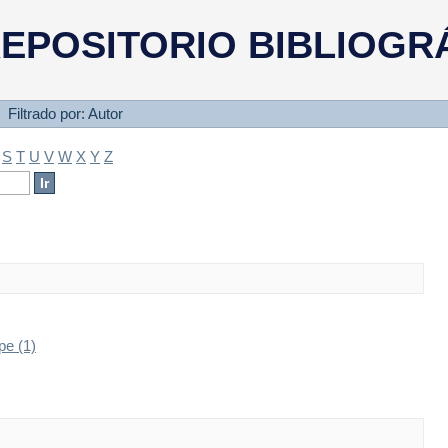
EPOSITORIO BIBLIOGR
Filtrado por: Autor
S
T
U
V
W
X
Y
Z
e (1)