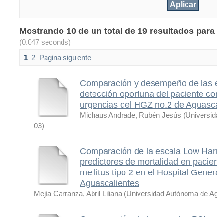
Mostrando 10 de un total de 19 resultados para 
(0.047 seconds)
1
2
Página siguiente
Comparación y desempeño de las e
detección oportuna del paciente con
urgencias del HGZ no.2 de Aguasca
Michaus Andrade, Rubén Jesús
(
Universid
03
)
Comparación de la escala Low Har
predictores de mortalidad en paci
mellitus tipo 2 en el Hospital Gene
Aguascalientes
Mejía Carranza, Abril Liliana
(
Universidad Autónoma de Ag