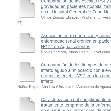
Comparación de las escalas PSI y
gravedad en pacientes hospitaliz
en el Hospital General de Zona No
Olmos Zúñiga, Elizabeth Viridiana
(
Univers
07
)
Asociación entre depresión y adher
enfermedad renal crónica en pacien
HGZ2 de Aguascalientes
Robles Zamora, Juana Lizeth
(
Universidad
Comparación de los tiempos de ate
infarto agudo al miocardio con elev
urgencias en el HGZ 2 con los tie
infarto
Núñez Reyes, Ana Lilia
(
Universidad Autónoma de Aguasc
Caracterización del cumplimiento de
tratamiento temprano de la enferm
en el segundo y tercer nivel de ate