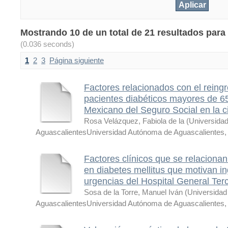
Mostrando 10 de un total de 21 resultados para 
(0.036 seconds)
1
2
3
Página siguiente
Factores relacionados con el reingr
pacientes diabéticos mayores de 65
Mexicano del Seguro Social en la 
Rosa Velázquez, Fabiola de la
(
Universida
AguascalientesUniversidad Autónoma de Aguascalientes
Factores clínicos que se relaciona
en diabetes mellitus que motivan in
urgencias del Hospital General Terc
Sosa de la Torre, Manuel Iván
(
Universida
AguascalientesUniversidad Autónoma de Aguascalientes