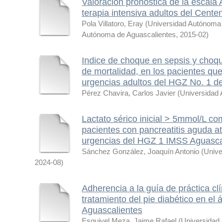
Valoración pronóstica de la escala
terapia intensiva adultos del Cente
Pola Villatoro, Eray
(
Universidad Autónoma 
Autónoma de Aguascalientes
,
2015-02
)
Indice de choque en sepsis y choqu
de mortalidad, en los pacientes que
urgencias adultos del HGZ No. 1 d
Pérez Chavira, Carlos Javier
(
Universidad
Lactato sérico inicial > 5mmol/L co
pacientes con pancreatitis aguda at
urgencias del HGZ 1 IMSS Aguasca
Sánchez González, Joaquín Antonio
(
Unive
2024-08
)
Adherencia a la guía de práctica clí
tratamiento del pie diabético en el
Aguascalientes
Esquivel Meza, Jaime Rafael
(
Universidad