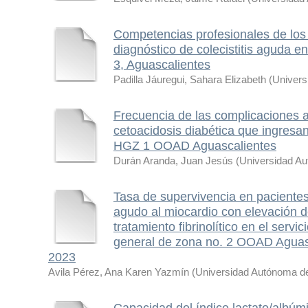
Competencias profesionales de los
diagnóstico de colecistitis aguda e
3, Aguascalientes
Padilla Jáuregui, Sahara Elizabeth
(
Univers
Frecuencia de las complicaciones 
cetoacidosis diabética que ingresan
HGZ 1 OOAD Aguascalientes
Durán Aranda, Juan Jesús
(
Universidad Au
Tasa de supervivencia en pacientes
agudo al miocardio con elevación 
tratamiento fibrinolítico en el servi
general de zona no. 2 OOAD Aguas
2023
Avila Pérez, Ana Karen Yazmín
(
Universidad Autónoma d
Capacidad del índice lactato/albúm