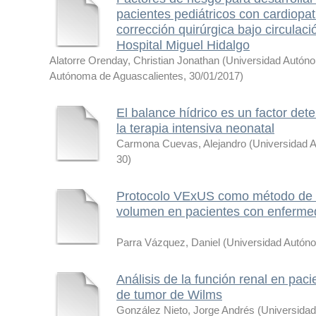
pacientes pediátricos con cardiopa
corrección quirúrgica bajo circulac
Hospital Miguel Hidalgo
Alatorre Orenday, Christian Jonathan
(
Universidad Autón
Autónoma de Aguascalientes
,
30/01/2017
)
El balance hídrico es un factor dete
la terapia intensiva neonatal
Carmona Cuevas, Alejandro
(
Universidad 
30
)
Protocolo VExUS como método de 
volumen en pacientes con enfermed
Parra Vázquez, Daniel
(
Universidad Autón
Análisis de la función renal en paci
de tumor de Wilms
González Nieto, Jorge Andrés
(
Universida