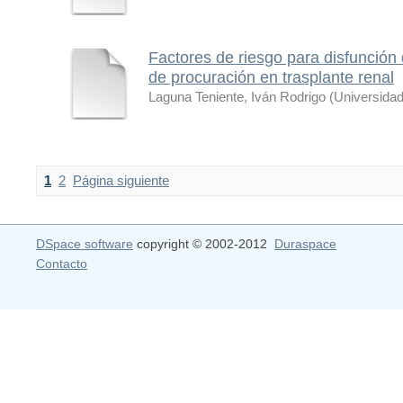
Factores de riesgo para disfunción d
de procuración en trasplante renal
Laguna Teniente, Iván Rodrigo
(
Universida
1
2
Página siguiente
DSpace software
copyright © 2002-2012
Duraspace
Contacto