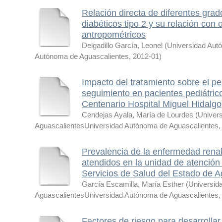
Relación directa de diferentes gra
diabéticos tipo 2 y su relación con
antropométricos
Delgadillo García, Leonel
(
Universidad Aut
Autónoma de Aguascalientes
,
2012-01
)
Impacto del tratamiento sobre el pe
seguimiento en pacientes pediátrico
Centenario Hospital Miguel Hidalgo
Cendejas Ayala, María de Lourdes
(
Univer
AguascalientesUniversidad Autónoma de Aguascalientes
Prevalencia de la enfermedad renal
atendidos en la unidad de atención 
Servicios de Salud del Estado de A
García Escamilla, María Esther
(
Universid
AguascalientesUniversidad Autónoma de Aguascalientes
Factores de riesgo para desarrollar