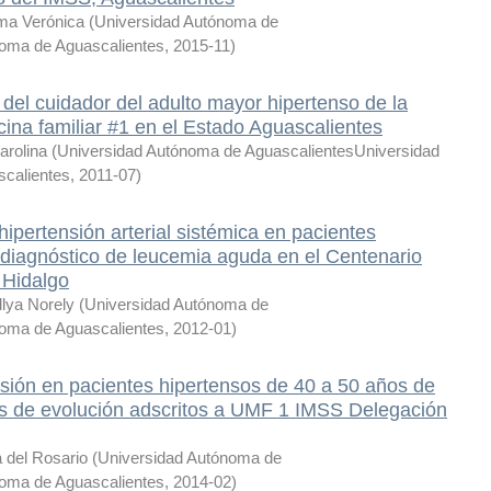
a Verónica
(
Universidad Autónoma de
noma de Aguascalientes
,
2015-11
)
 del cuidador del adulto mayor hipertenso de la
ina familiar #1 en el Estado Aguascalientes
arolina
(
Universidad Autónoma de AguascalientesUniversidad
calientes
,
2011-07
)
hipertensión arterial sistémica en pacientes
 diagnóstico de leucemia aguda en el Centenario
 Hidalgo
lya Norely
(
Universidad Autónoma de
noma de Aguascalientes
,
2012-01
)
sión en pacientes hipertensos de 40 a 50 años de
s de evolución adscritos a UMF 1 IMSS Delegación
a del Rosario
(
Universidad Autónoma de
noma de Aguascalientes
,
2014-02
)