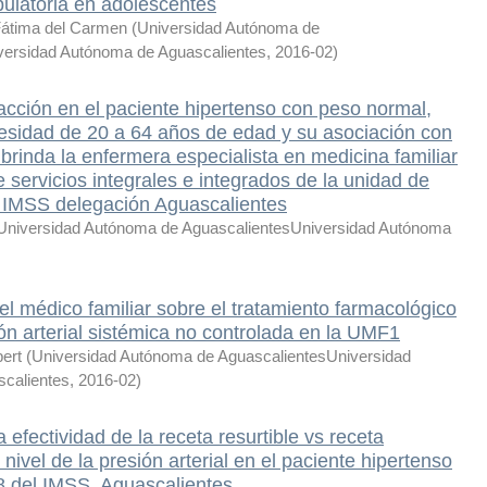
bulatoria en adolescentes
Fátima del Carmen
(
Universidad Autónoma de
versidad Autónoma de Aguascalientes
,
2016-02
)
acción en el paciente hipertenso con peso normal,
esidad de 20 a 64 años de edad y su asociación con
 brinda la enfermera especialista en medicina familiar
 servicios integrales e integrados de la unidad de
el IMSS delegación Aguascalientes
Universidad Autónoma de AguascalientesUniversidad Autónoma
del médico familiar sobre el tratamiento farmacológico
ión arterial sistémica no controlada en la UMF1
bert
(
Universidad Autónoma de AguascalientesUniversidad
calientes
,
2016-02
)
 efectividad de la receta resurtible vs receta
l nivel de la presión arterial en el paciente hipertenso
8 del IMSS, Aguascalientes