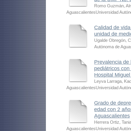
Romo Guzmán, Alm
AguascalientesUniversidad Autó
Calidad de vida
unidad de medic
Ugalde Obregón, C
Autónoma de Aguas
Prevalencia de 
pediátricos con
Hospital Miguel
Leyva Larraga, Kad
AguascalientesUniversidad Autó
Grado de depre
edad con 2 año
Aguascalientes
Herrera Ortiz, Tani
AguascalientesUniversidad Autó