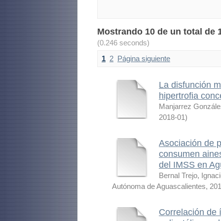
Mostrando 10 de un total de 1
(0.246 seconds)
1
2
Página siguiente
La disfunción m
hipertrofia conc
Manjarrez González
2018-01
)
Asociación de p
consumen aines 
del IMSS en Ag
Bernal Trejo, Ignac
Autónoma de Aguascalientes
,
201
Correlación de í