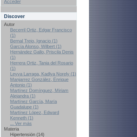
Acceder
Discover
Autor
Becerril Ortiz, Edgar Francisco
(1)
Bernal Trejo, Ignacio (1)
García Alonso, Wilbert (1)
Hernández Gallo, Priscila Denis
(1)
Herrera Ortiz, Tania del Rosario
(1)
Leyva Larraga, Kadlya Norely (1)
Manjarrez González, Enrique
Antonio (1)
Martínez Domínguez, Miriam
Alejandra (1)
Martínez García, María
Guadalupe (1)
Martínez López, Edward
Kenneth (1)
... Ver más
Materia
Hipertensión (14)