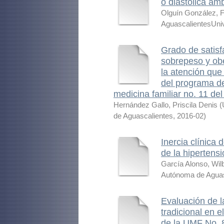
o diastólica am
Olguín González, 
AguascalientesUni
Grado de satisf
sobrepeso y ob
la atención que
del programa de
medicina familiar no. 11 d
Hernández Gallo, Priscila Denis
(
de Aguascalientes
,
2016-02
)
Inercia clínica 
de la hipertens
García Alonso, Wil
Autónoma de Aguas
Evaluación de la
tradicional en e
de la UMF No. 