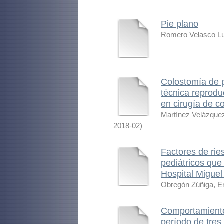
Pie plano
Romero Velasco Lui
Colostomía de p
técnica reprodu
en cirugía de co
Martínez Velázque
2018-02
)
Factores de rie
pediátricos que
Hospital Miguel
Obregón Zúñiga, E
Comportamiento 
período de tres