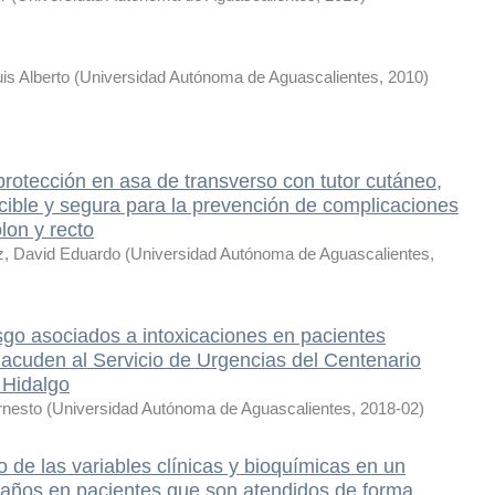
s Alberto
(
Universidad Autónoma de Aguascalientes
,
2010
)
rotección en asa de transverso con tutor cutáneo,
cible y segura para la prevención de complicaciones
lon y recto
z, David Eduardo
(
Universidad Autónoma de Aguascalientes
,
sgo asociados a intoxicaciones en pacientes
 acuden al Servicio de Urgencias del Centenario
 Hidalgo
rnesto
(
Universidad Autónoma de Aguascalientes
,
2018-02
)
de las variables clínicas y bioquímicas en un
 años en pacientes que son atendidos de forma