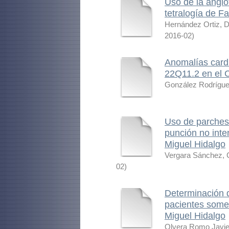
Uso de la angio
tetralogía de Fa
Hernández Ortiz, 
2016-02
)
Anomalías card
22Q11.2 en el C
González Rodríguez
Uso de parches 
punción no inte
Miguel Hidalgo
Vergara Sánchez, 
02
)
Determinación d
pacientes somet
Miguel Hidalgo
Olvera Romo Javie