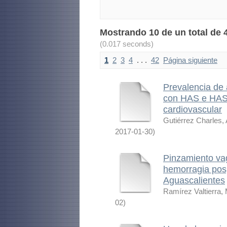
Mostrando 10 de un total de 4
(0.017 seconds)
1
2
3
4
. . .
42
Página siguiente
Prevalencia de 
con HAS e HAS+
cardiovascular
Gutiérrez Charles
2017-01-30
)
Pinzamiento vag
hemorragia posp
Aguascalientes
Ramírez Valtierra, 
02
)