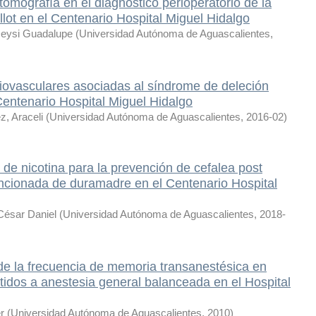
tomografía en el diagnóstico perioperatorio de la
llot en el Centenario Hospital Miguel Hidalgo
Deysi Guadalupe
(
Universidad Autónoma de Aguascalientes
,
iovasculares asociadas al síndrome de deleción
entenario Hospital Miguel Hidalgo
, Araceli
(
Universidad Autónoma de Aguascalientes
,
2016-02
)
de nicotina para la prevención de cefalea post
ncionada de duramadre en el Centenario Hospital
César Daniel
(
Universidad Autónoma de Aguascalientes
,
2018-
e la frecuencia de memoria transanestésica en
idos a anestesia general balanceada en el Hospital
r
(
Universidad Autónoma de Aguascalientes
,
2010
)