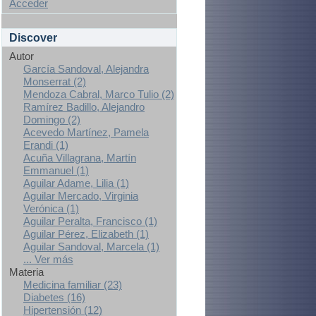
Acceder
Discover
Autor
García Sandoval, Alejandra
Monserrat (2)
Mendoza Cabral, Marco Tulio (2)
Ramírez Badillo, Alejandro
Domingo (2)
Acevedo Martínez, Pamela
Erandi (1)
Acuña Villagrana, Martín
Emmanuel (1)
Aguilar Adame, Lilia (1)
Aguilar Mercado, Virginia
Verónica (1)
Aguilar Peralta, Francisco (1)
Aguilar Pérez, Elizabeth (1)
Aguilar Sandoval, Marcela (1)
... Ver más
Materia
Medicina familiar (23)
Diabetes (16)
Hipertensión (12)