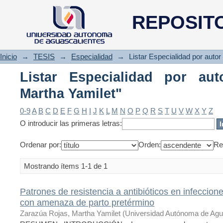
Listar Especialidad por autor 
REPOSIT
Inicio
→
TESIS
→
Especialidad
→
Listar Especialidad por autor
Listar Especialidad por aut
Martha Yamilet"
0-9
A
B
C
D
E
F
G
H
I
J
K
L
M
N
O
P
Q
R
S
T
U
V
W
X
Y
Z
O introducir las primeras letras:
Ordenar por:
Orden:
Re
Mostrando ítems 1-1 de 1
Patrones de resistencia a antibióticos en infeccion
con amenaza de parto pretérmino
Zarazúa Rojas, Martha Yamilet
(
Universidad Autónoma de Agu