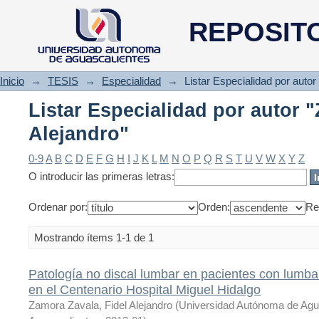
Listar Especialidad por autor 
REPOSIT
Inicio
→
TESIS
→
Especialidad
→
Listar Especialidad por autor
Listar Especialidad por autor 
Alejandro"
0-9
A
B
C
D
E
F
G
H
I
J
K
L
M
N
O
P
Q
R
S
T
U
V
W
X
Y
Z
O introducir las primeras letras:
Ordenar por:
Orden:
Re
Mostrando ítems 1-1 de 1
Patología no discal lumbar en pacientes con lumbal
en el Centenario Hospital Miguel Hidalgo
Zamora Zavala, Fidel Alejandro
(
Universidad Autónoma de Agu