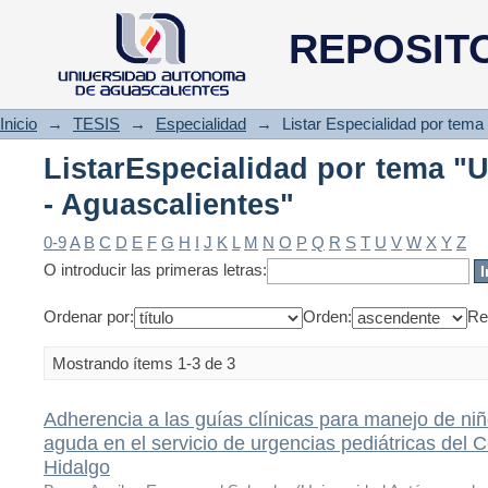
ListarEspecialidad por tema "U
REPOSIT
Inicio
→
TESIS
→
Especialidad
→
Listar Especialidad por tema
ListarEspecialidad por tema "U
- Aguascalientes"
0-9
A
B
C
D
E
F
G
H
I
J
K
L
M
N
O
P
Q
R
S
T
U
V
W
X
Y
Z
O introducir las primeras letras:
Ordenar por:
Orden:
Re
Mostrando ítems 1-3 de 3
Adherencia a las guías clínicas para manejo de niñ
aguda en el servicio de urgencias pediátricas del 
Hidalgo