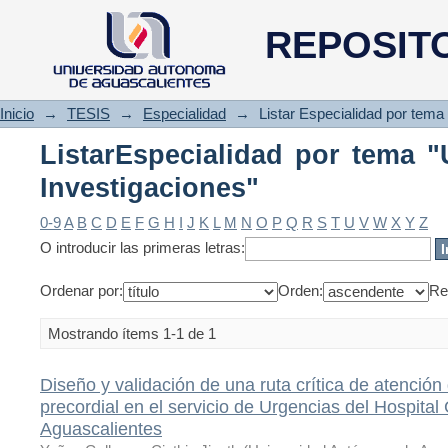
ListarEspecialidad por tema "U
REPOSIT
Inicio
→
TESIS
→
Especialidad
→
Listar Especialidad por tema
ListarEspecialidad por tema "
Investigaciones"
0-9
A
B
C
D
E
F
G
H
I
J
K
L
M
N
O
P
Q
R
S
T
U
V
W
X
Y
Z
O introducir las primeras letras:
Ordenar por:
Orden:
Re
Mostrando ítems 1-1 de 1
Diseño y validación de una ruta crítica de atención
precordial en el servicio de Urgencias del Hospit
Aguascalientes