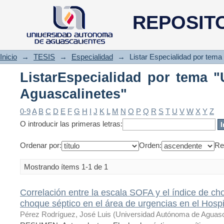
ListarEspecialidad por tema "
REPOSIT
Inicio
→
TESIS
→
Especialidad
→
Listar Especialidad por tema
ListarEspecialidad por tema "
Aguascalinetes"
0-9
A
B
C
D
E
F
G
H
I
J
K
L
M
N
O
P
Q
R
S
T
U
V
W
X
Y
Z
O introducir las primeras letras:
Ordenar por:
Orden:
Re
Mostrando ítems 1-1 de 1
Correlación entre la escala SOFA y el índice de ch
choque séptico en el área de urgencias en el Hosp
Pérez Rodríguez, José Luis
(
Universidad Autónoma de Aguasc