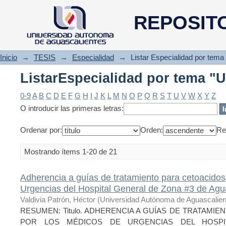
ListarEspecialidad por tema "
REPOSIT
Inicio
→
TESIS
→
Especialidad
→
Listar Especialidad por tema
ListarEspecialidad por tema "
0-9
A
B
C
D
E
F
G
H
I
J
K
L
M
N
O
P
Q
R
S
T
U
V
W
X
Y
Z
O introducir las primeras letras:
Ordenar por:
Orden:
Re
Mostrando ítems 1-20 de 21
Adherencia a guías de tratamiento para cetoacidos
Urgencias del Hospital General de Zona #3 de Agu
Valdivia Patrón, Héctor
(
Universidad Autónoma de Aguascalien
RESUMEN: Titulo. ADHERENCIA A GUÍAS DE TRATAMIE
POR LOS MÉDICOS DE URGENCIAS DEL HOSPI