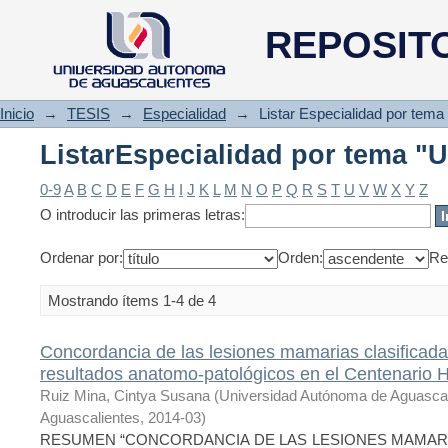
ListarEspecialidad por tema "U
REPOSIT
Inicio
→
TESIS
→
Especialidad
→
Listar Especialidad por tema
ListarEspecialidad por tema "U
0-9
A
B
C
D
E
F
G
H
I
J
K
L
M
N
O
P
Q
R
S
T
U
V
W
X
Y
Z
O introducir las primeras letras:
Ordenar por:
Orden:
Re
Mostrando ítems 1-4 de 4
Concordancia de las lesiones mamarias clasificad
resultados anatomo-patológicos en el Centenario H
Ruiz Mina, Cintya Susana
(
Universidad Autónoma de Aguasca
Aguascalientes
,
2014-03
)
RESUMEN “CONCORDANCIA DE LAS LESIONES MAMARI