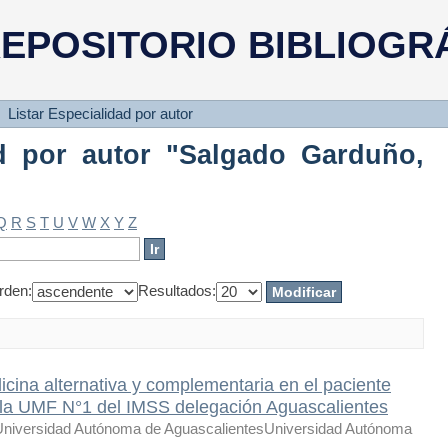
d por autor "Salgado Garduño, Ma
EPOSITORIO BIBLIOGR
Listar Especialidad por autor
ad por autor "Salgado Garduño,
Q
R
S
T
U
V
W
X
Y
Z
rden:
Resultados:
icina alternativa y complementaria en el paciente
e la UMF N°1 del IMSS delegación Aguascalientes
Universidad Autónoma de AguascalientesUniversidad Autónoma