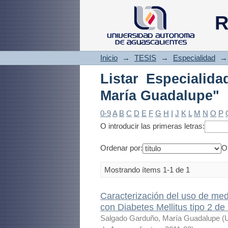
Listar Especialida
R
Inicio
→
TESIS
→
Especialidad
→
Listar Especialid
María Guadalupe"
0-9
A
B
C
D
E
F
G
H
I
J
K
L
M
N
O
P
O introducir las primeras letras:
Ordenar por:
O
Mostrando ítems 1-1 de 1
Caracterización del uso de med
con Diabetes Mellitus tipo 2 d
Salgado Garduño, María Guadalupe
(