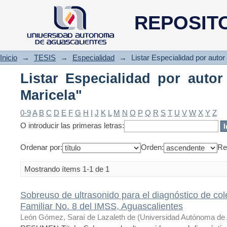
Listar Especialidad por autor 
REPOSIT
Inicio
→
TESIS
→
Especialidad
→
Listar Especialidad por autor
Listar Especialidad por autor
Maricela"
0-9
A
B
C
D
E
F
G
H
I
J
K
L
M
N
O
P
Q
R
S
T
U
V
W
X
Y
Z
O introducir las primeras letras:
Ordenar por:
Orden:
Re
Mostrando ítems 1-1 de 1
Sobreuso de ultrasonido para el diagnóstico de cole
Familiar No. 8 del IMSS, Aguascalientes
León Gómez, Saraí de Lazaleth de
(
Universidad Autónoma de 