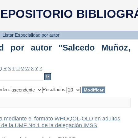
d por autor "Salcedo Muñoz, Joana
EPOSITORIO BIBLIOGR
Listar Especialidad por autor
dad por autor "Salcedo Muñoz,
Q
R
S
T
U
V
W
X
Y
Z
rden:
Resultados:
vida mediante el formato WHOQOL-OLD en adultos
a de la UMF No 1 de la delegación IMSS,