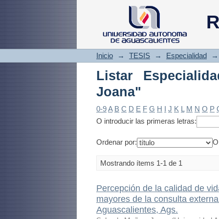
Listar Especialida
R
Inicio
→
TESIS
→
Especialidad
→
Listar Especiali
Joana"
0-9
A
B
C
D
E
F
G
H
I
J
K
L
M
N
O
P
O introducir las primeras letras:
Ordenar por:
O
Mostrando ítems 1-1 de 1
Percepción de la calidad de 
mayores de la consulta extern
Aguascalientes, Ags.