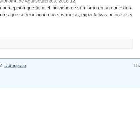
Autónoma de Aguascalientes
,
2018-12
)
a percepción que tiene el individuo de sí mismo en su contexto a
lores que se relacionan con sus metas, expectativas, intereses y
12
Duraspace
Th