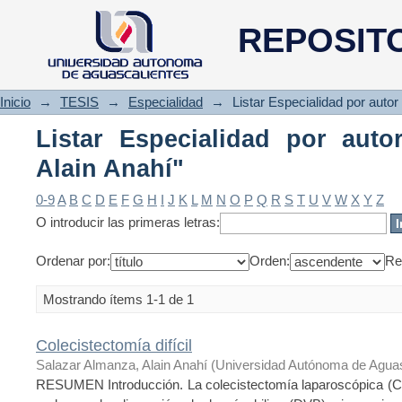
Listar Especialidad por autor 
REPOSIT
Inicio
→
TESIS
→
Especialidad
→
Listar Especialidad por autor
Listar Especialidad por auto
Alain Anahí"
0-9
A
B
C
D
E
F
G
H
I
J
K
L
M
N
O
P
Q
R
S
T
U
V
W
X
Y
Z
O introducir las primeras letras:
Ordenar por:
Orden:
Re
Mostrando ítems 1-1 de 1
Colecistectomía difícil
Salazar Almanza, Alain Anahí
(
Universidad Autónoma de Aguas
RESUMEN Introducción. La colecistectomía laparoscópica (CL)