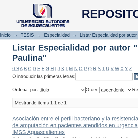
Listar Especialidad por autor "
REPOSIT
Inicio
→
TESIS
→
Especialidad
→
Listar Especialidad por autor
Listar Especialidad por autor 
Paulina"
0-9
A
B
C
D
E
F
G
H
I
J
K
L
M
N
O
P
Q
R
S
T
U
V
W
X
Y
Z
O introducir las primeras letras:
Ordenar por:
Orden:
Re
Mostrando ítems 1-1 de 1
Asociación entre el perfil bacteriano y la resistenc
de amputación en pacientes atendidos en urgencias
IMSS Aguascalientes