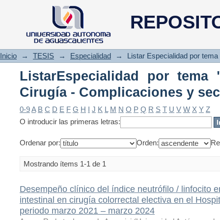
ListarEspecialidad por t
REPOSIT
Complicaciones y secuelas"
Inicio
→
TESIS
→
Especialidad
→
Listar Especialidad por tema
ListarEspecialidad por tema 
Cirugía - Complicaciones y se
0-9
A
B
C
D
E
F
G
H
I
J
K
L
M
N
O
P
Q
R
S
T
U
V
W
X
Y
Z
O introducir las primeras letras:
Ordenar por:
Orden:
Re
Mostrando ítems 1-1 de 1
Desempeño clínico del índice neutrófilo / linfocito
intestinal en cirugía colorrectal electiva en el Hosp
periodo marzo 2021 – marzo 2024