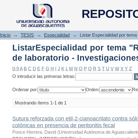
ListarEspecialidad por tema
REPOSIT
Investigaciones - Aguascalient
Inicio
→
TESIS
→
Especialidad
→
Listar Especialidad por tema
ListarEspecialidad por tema "
de laboratorio - Investigacione
0-9
A
B
C
D
E
F
G
H
I
J
K
L
M
N
O
P
Q
R
S
T
U
V
W
X
Y
Z
O introducir las primeras letras:
Ordenar por:
Orden:
Re
Mostrando ítems 1-1 de 1
Sutura reforzada con etil-2-cianoacrilato contra só
colónicas en presencia de peritonitis fecal
Ponce Herrera, David
(
Universidad Autónoma de Aguascalient