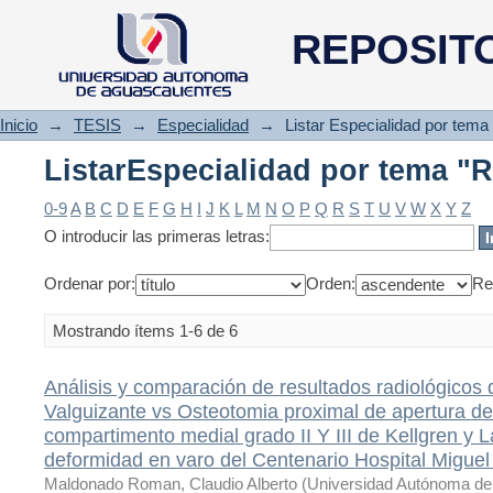
ListarEspecialidad por tema "
REPOSIT
Inicio
→
TESIS
→
Especialidad
→
Listar Especialidad por tema
ListarEspecialidad por tema "
0-9
A
B
C
D
E
F
G
H
I
J
K
L
M
N
O
P
Q
R
S
T
U
V
W
X
Y
Z
O introducir las primeras letras:
Ordenar por:
Orden:
Re
Mostrando ítems 1-6 de 6
Análisis y comparación de resultados radiológicos 
Valguizante vs Osteotomia proximal de apertura de 
compartimento medial grado II Y III de Kellgren y
deformidad en varo del Centenario Hospital Miguel
Maldonado Roman, Claudio Alberto
(
Universidad Autónoma de