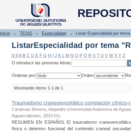
ListarEspecialidad por tema "R
REPOSIT
Inicio
→
TESIS
→
Especialidad
→
Listar Especialidad por tema
ListarEspecialidad por tema "R
0-9
A
B
C
D
E
F
G
H
I
J
K
L
M
N
O
P
Q
R
S
T
U
V
W
X
Y
Z
O introducir las primeras letras:
Ordenar por:
Orden:
Re
Mostrando ítems 1-1 de 1
Traumatismo craneoencefálico correlación clínico-r
Cárdenas Moreno, Alejandro
(
Universidad Autónoma de Aguas
Aguascalientes
,
2015-01
)
RESUMEN EN ESPAÑOL El traumatismo craneoencefálico pu
física o deterioro funcional del contenido craneal secunda