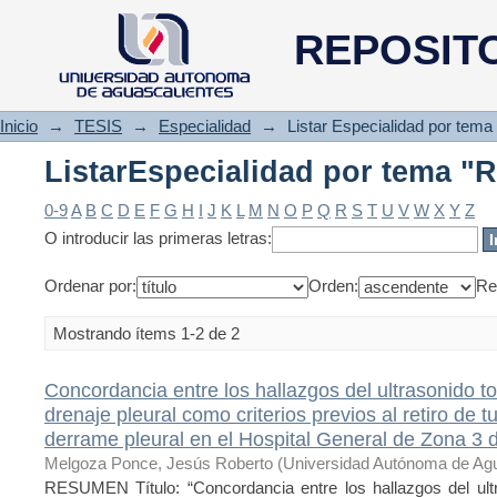
ListarEspecialidad por tema "R
REPOSIT
Inicio
→
TESIS
→
Especialidad
→
Listar Especialidad por tema
ListarEspecialidad por tema "R
0-9
A
B
C
D
E
F
G
H
I
J
K
L
M
N
O
P
Q
R
S
T
U
V
W
X
Y
Z
O introducir las primeras letras:
Ordenar por:
Orden:
Re
Mostrando ítems 1-2 de 2
Concordancia entre los hallazgos del ultrasonido to
drenaje pleural como criterios previos al retiro de 
derrame pleural en el Hospital General de Zona 3 
Melgoza Ponce, Jesús Roberto
(
Universidad Autónoma de Agu
RESUMEN Título: “Concordancia entre los hallazgos del ultra