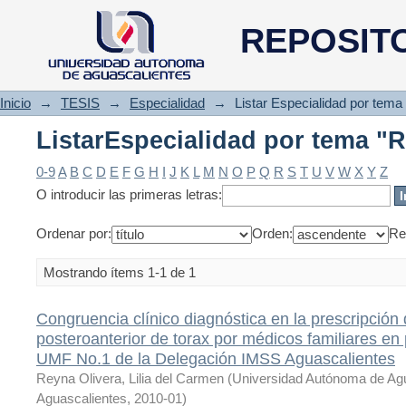
ListarEspecialidad por tema "R
REPOSIT
Inicio
→
TESIS
→
Especialidad
→
Listar Especialidad por tema
ListarEspecialidad por tema "R
0-9
A
B
C
D
E
F
G
H
I
J
K
L
M
N
O
P
Q
R
S
T
U
V
W
X
Y
Z
O introducir las primeras letras:
Ordenar por:
Orden:
Re
Mostrando ítems 1-1 de 1
Congruencia clínico diagnóstica en la prescripción 
posteroanterior de torax por médicos familiares en 
UMF No.1 de la Delegación IMSS Aguascalientes
Reyna Olivera, Lilia del Carmen
(
Universidad Autónoma de Ag
Aguascalientes
,
2010-01
)