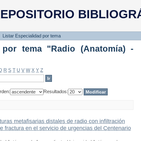
 por tema "Radio (Anatomía) - Frac
EPOSITORIO BIBLIOGR
Listar Especialidad por tema
d por tema "Radio (Anatomía) -
Q
R
S
T
U
V
W
X
Y
Z
rden:
Resultados:
turas metafisarias distales de radio con infiltración
de fractura en el servicio de urgencias del Centenario