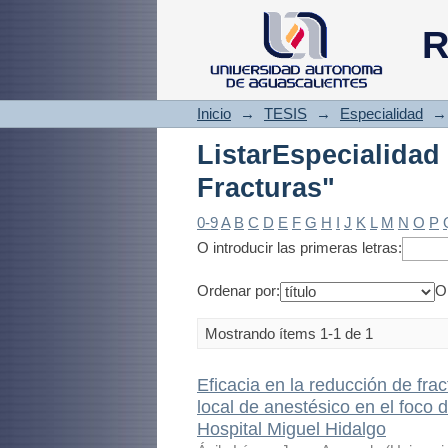
ListarEspecialidad
R
Inicio
→
TESIS
→
Especialidad
→
ListarEspecialida
Fracturas"
0-9
A
B
C
D
E
F
G
H
I
J
K
L
M
N
O
P
O introducir las primeras letras:
Ordenar por:
O
Mostrando ítems 1-1 de 1
Eficacia en la reducción de frac
local de anestésico en el foco 
Hospital Miguel Hidalgo