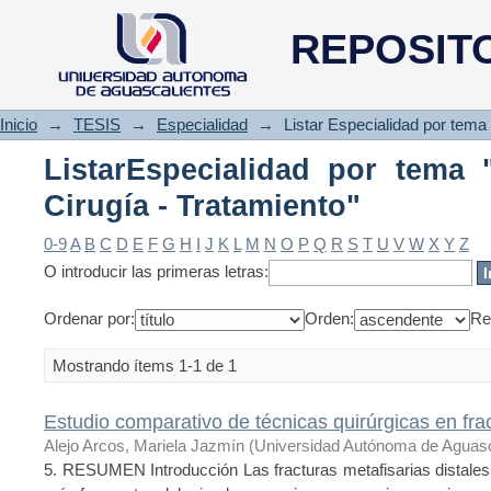
ListarEspecialidad por tema "R
REPOSIT
Inicio
→
TESIS
→
Especialidad
→
Listar Especialidad por tema
ListarEspecialidad por tema 
Cirugía - Tratamiento"
0-9
A
B
C
D
E
F
G
H
I
J
K
L
M
N
O
P
Q
R
S
T
U
V
W
X
Y
Z
O introducir las primeras letras:
Ordenar por:
Orden:
Re
Mostrando ítems 1-1 de 1
Estudio comparativo de técnicas quirúrgicas en frac
Alejo Arcos, Mariela Jazmín
(
Universidad Autónoma de Aguasc
5. RESUMEN Introducción Las fracturas metafisarias distales 