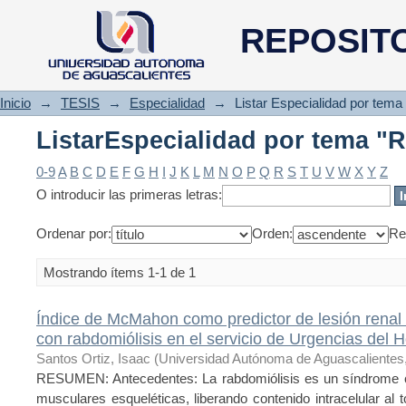
ListarEspecialidad por tema "
REPOSIT
Inicio
→
TESIS
→
Especialidad
→
Listar Especialidad por tema
ListarEspecialidad por tema "
0-9
A
B
C
D
E
F
G
H
I
J
K
L
M
N
O
P
Q
R
S
T
U
V
W
X
Y
Z
O introducir las primeras letras:
Ordenar por:
Orden:
Re
Mostrando ítems 1-1 de 1
Índice de McMahon como predictor de lesión renal
con rabdomiólisis en el servicio de Urgencias del 
Santos Ortiz, Isaac
(
Universidad Autónoma de Aguascalientes
RESUMEN: Antecedentes: La rabdomiólisis es un síndrome car
musculares esqueléticas, liberando contenido intracelular al 