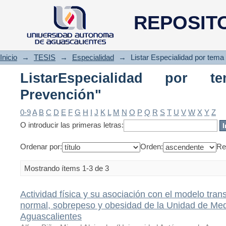
ListarEspecialidad por tema "
REPOSIT
Inicio
→
TESIS
→
Especialidad
→
Listar Especialidad por tema
ListarEspecialidad por 
Prevención"
0-9
A
B
C
D
E
F
G
H
I
J
K
L
M
N
O
P
Q
R
S
T
U
V
W
X
Y
Z
O introducir las primeras letras:
Ordenar por:
Orden:
Re
Mostrando ítems 1-3 de 3
Actividad física y su asociación con el modelo tra
normal, sobrepeso y obesidad de la Unidad de M
Aguascalientes