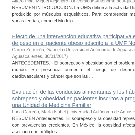
Alfaro Piña, Miguel Alejandro
(
Universidad Autónoma de Aguas
RESUMEN INTRODUCCION: La OMS define a la actividad físi
producido por músculos esqueléticos. Para comprender más
varias teorías, como el Modelo ...
Efecto de una intervención educativa participativa 
de peso en el paciente obeso adscrito a la UMF N
Carpio Zermeño, Gabriela
(
Universidad Autónoma de Aguasca
Aguascalientes
,
30/01/2017
)
ANTECEDENTES. - El sobrepeso y obesidad son el problema 
mundo. Su presencia aumenta el riesgo de desarroll
cardiovasculares y cáncer que son las ...
Evaluación de las conductas alimentarias y los háb
sobrepeso y obesidad en pacientes inscritos a prog
una Unidad de Medicina Familiar
Luna Carreón, María Isabel
(
Universidad Autónoma de Aguasc
RESUMEN Antecedentes: El sobrepeso y la obesidad represe
con prevalencias crecientes. En México, la obesidad afec
asociada con múltiples ...