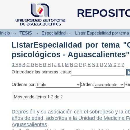
ListarEspecialidad por tema
REPOSIT
Aguascalientes"
Inicio
→
TESIS
→
Especialidad
→
Listar Especialidad por tema
ListarEspecialidad por tema "
psicológicos - Aguascalientes"
0-9
A
B
C
D
E
F
G
H
I
J
K
L
M
N
O
P
Q
R
S
T
U
V
W
X
Y
Z
O introducir las primeras letras:
Ordenar por:
Orden:
Re
Mostrando ítems 1-2 de 2
Depresión y su asociación con el sobrepeso y la o
años de edad, adscritos a la Unidad de Medicina F
Aguascalientes