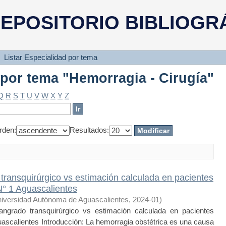
 por tema "Hemorragia - Cirugía"
EPOSITORIO BIBLIOGR
Listar Especialidad por tema
 por tema "Hemorragia - Cirugía"
Q
R
S
T
U
V
W
X
Y
Z
rden:
Resultados:
 transquirúrgico vs estimación calculada en pacientes
° 1 Aguascalientes
iversidad Autónoma de Aguascalientes
,
2024-01
)
grado transquirúrgico vs estimación calculada en pacientes
scalientes Introducción: La hemorragia obstétrica es una causa