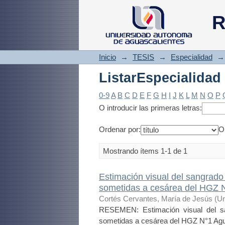
ListarEspecialidad
R
Inicio
→
TESIS
→
Especialidad
→
ListarEspecialidad
0-9
A
B
C
D
E
F
G
H
I
J
K
L
M
N
O
P
O introducir las primeras letras:
Ordenar por:
O
Mostrando ítems 1-1 de 1
Estimación visual del sangrado
sometidas a cesárea del HGZ N
Cortés Cervantes, María de Jesús
(
Un
RESEMEN: Estimación visual del san
sometidas a cesárea del HGZ N°1 Agua