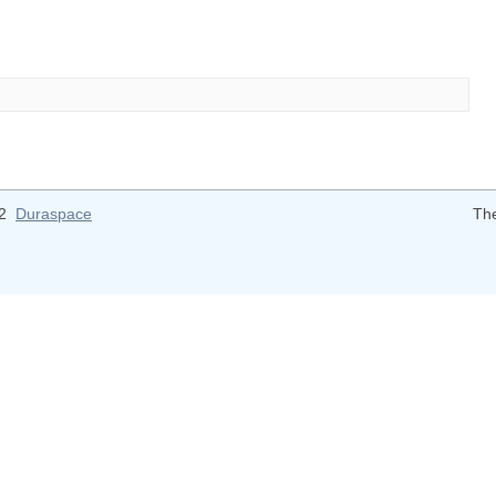
12
Duraspace
Th