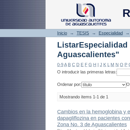
ListarEspecialidad
R
Inicio
→
TESIS
→
Especialidad
→
ListarEspeciali
Aguascalientes"
0-9
A
B
C
D
E
F
G
H
I
J
K
L
M
N
O
P
O introducir las primeras letras:
Ordenar por:
O
Mostrando ítems 1-1 de 1
Cambios en la hemoglobina y el
dapagliflozina en pacientes co
Zona No. 3 de Aguascalientes