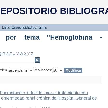
 por tema "Hemoglobina - Aguasca
EPOSITORIO BIBLIOGR
Listar Especialidad por tema
dad por tema "Hemoglobina -
Q
R
S
T
U
V
W
X
Y
Z
rden:
Resultados:
 hematocrito inducidos por el tratamiento con
n enfermedad renal crónica del Hospital General de