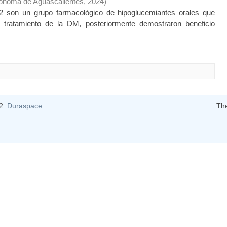
tónoma de Aguascalientes
,
2024
)
 son un grupo farmacológico de hipoglucemiantes orales que
el tratamiento de la DM, posteriormente demostraron beneficio
12
Duraspace
Th