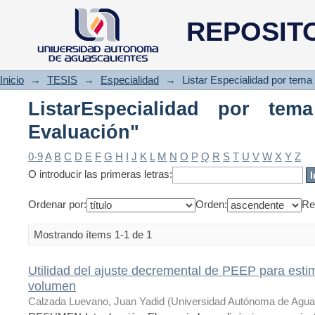
ListarEspecialidad por tema "
REPOSIT
Inicio
→
TESIS
→
Especialidad
→
Listar Especialidad por tema
ListarEspecialidad por te
Evaluación"
0-9
A
B
C
D
E
F
G
H
I
J
K
L
M
N
O
P
Q
R
S
T
U
V
W
X
Y
Z
O introducir las primeras letras:
Ordenar por:
Orden:
Re
Mostrando ítems 1-1 de 1
Utilidad del ajuste decremental de PEEP para estim
volumen
Calzada Luevano, Juan Yadid
(
Universidad Autónoma de Agua