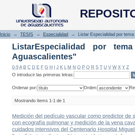
ListarEspecialidad por tema "
REPOSIT
Inicio
→
TESIS
→
Especialidad
→
Listar Especialidad por tema
ListarEspecialidad por tem
Aguascalientes"
0-9
A
B
C
D
E
F
G
H
I
J
K
L
M
N
O
P
Q
R
S
T
U
V
W
X
Y
Z
O introducir las primeras letras:
Ordenar por:
Orden:
Re
Mostrando ítems 1-1 de 1
Medición del pedículo vascular como predictor de 
con ecografía pulmonar y medición de la vena cava 
cuidados intensivos del Centenario Hospital Miguel