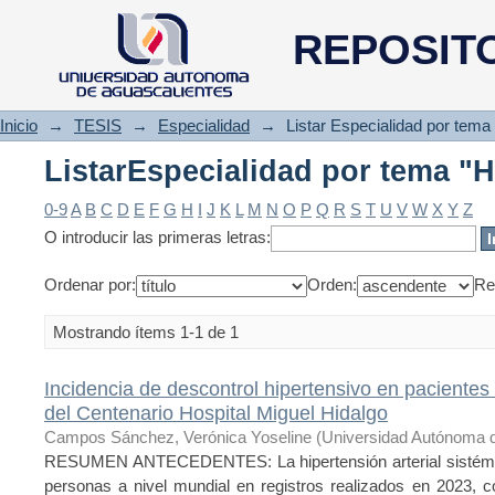
ListarEspecialidad por tema 
REPOSIT
Inicio
→
TESIS
→
Especialidad
→
Listar Especialidad por tema
ListarEspecialidad por tema 
0-9
A
B
C
D
E
F
G
H
I
J
K
L
M
N
O
P
Q
R
S
T
U
V
W
X
Y
Z
O introducir las primeras letras:
Ordenar por:
Orden:
Re
Mostrando ítems 1-1 de 1
Incidencia de descontrol hipertensivo en pacientes
del Centenario Hospital Miguel Hidalgo
Campos Sánchez, Verónica Yoseline
(
Universidad Autónoma d
RESUMEN ANTECEDENTES: La hipertensión arterial sistémica
personas a nivel mundial en registros realizados en 2023, 