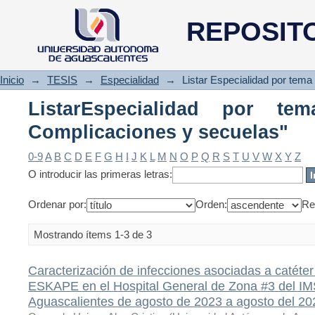
ListarEspecialidad por te
REPOSIT
secuelas"
Inicio
→
TESIS
→
Especialidad
→
Listar Especialidad por tema
ListarEspecialidad por te
Complicaciones y secuelas"
0-9
A
B
C
D
E
F
G
H
I
J
K
L
M
N
O
P
Q
R
S
T
U
V
W
X
Y
Z
O introducir las primeras letras:
Ordenar por:
Orden:
Re
Mostrando ítems 1-3 de 3
Caracterización de infecciones asociadas a catéter
ESKAPE en el Hospital General de Zona #3 del IM
Aguascalientes de agosto de 2023 a agosto del 20