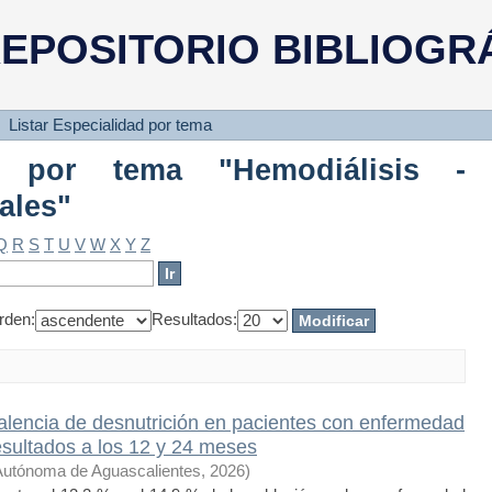
 por tema "Hemodiálisis - Aspectos
EPOSITORIO BIBLIOGR
Listar Especialidad por tema
dad por tema "Hemodiálisis -
ales"
Q
R
S
T
U
V
W
X
Y
Z
rden:
Resultados:
alencia de desnutrición en pacientes con enfermedad
esultados a los 12 y 24 meses
Autónoma de Aguascalientes
,
2026
)