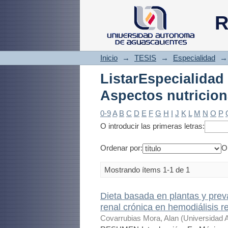
ListarEspecialidad
R
Inicio
→
TESIS
→
Especialidad
→
ListarEspeciali
Aspectos nutricion
0-9
A
B
C
D
E
F
G
H
I
J
K
L
M
N
O
P
O introducir las primeras letras:
Ordenar por:
O
Mostrando ítems 1-1 de 1
Dieta basada en plantas y prev
renal crónica en hemodiálisis r
Covarrubias Mora, Alan
(
Universidad 