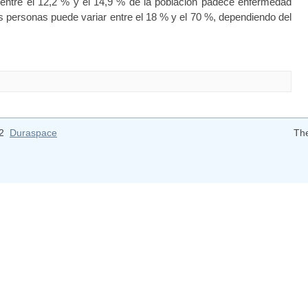
ntre el 12,2 % y el 14,9 % de la población padece enfermedad
as personas puede variar entre el 18 % y el 70 %, dependiendo del
12
Duraspace
Th