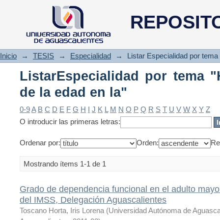
ListarEspecialidad por tema "Ha
REPOSIT
Inicio
→
TESIS
→
Especialidad
→
Listar Especialidad por tema
ListarEspecialidad por tema "H
de la edad en la"
0-9
A
B
C
D
E
F
G
H
I
J
K
L
M
N
O
P
Q
R
S
T
U
V
W
X
Y
Z
O introducir las primeras letras:
Ordenar por:
Orden:
Re
Mostrando ítems 1-1 de 1
Grado de dependencia funcional en el adulto mayor
del IMSS, Delegación Aguascalientes
Toscano Horta, Iris Lorena
(
Universidad Autónoma de Aguasca