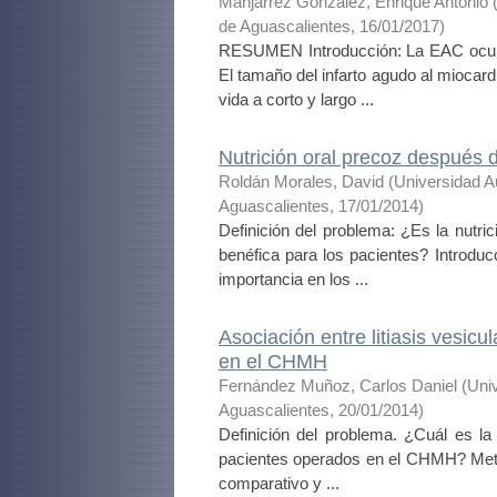
Manjarrez González, Enrique Antonio
de Aguascalientes
,
16/01/2017
)
RESUMEN Introducción: La EAC ocupa
El tamaño del infarto agudo al miocar
vida a corto y largo ...
Nutrición oral precoz después d
Roldán Morales, David
(
Universidad 
Aguascalientes
,
17/01/2014
)
Definición del problema: ¿Es la nutri
benéfica para los pacientes? Introduc
importancia en los ...
Asociación entre litiasis vesicu
en el CHMH
Fernández Muñoz, Carlos Daniel
(
Uni
Aguascalientes
,
20/01/2014
)
Definición del problema. ¿Cuál es la a
pacientes operados en el CHMH? Metodo
comparativo y ...