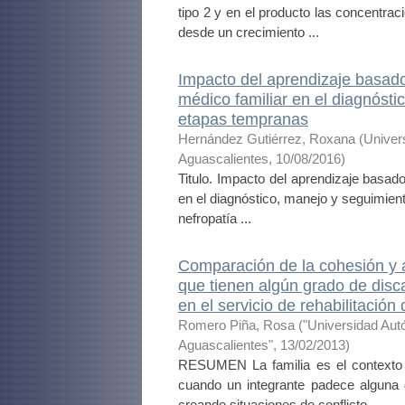
tipo 2 y en el producto las concentra
desde un crecimiento ...
Impacto del aprendizaje basado 
médico familiar en el diagnósti
etapas tempranas
Hernández Gutiérrez, Roxana
(
Univer
Aguascalientes
,
10/08/2016
)
Titulo. Impacto del aprendizaje basado
en el diagnóstico, manejo y seguimien
nefropatía ...
Comparación de la cohesión y a
que tienen algún grado de disc
en el servicio de rehabilitaci
Romero Piña, Rosa
(
"Universidad Au
Aguascalientes"
,
13/02/2013
)
RESUMEN La familia es el contexto e
cuando un integrante padece alguna
creando situaciones de conflicto ...