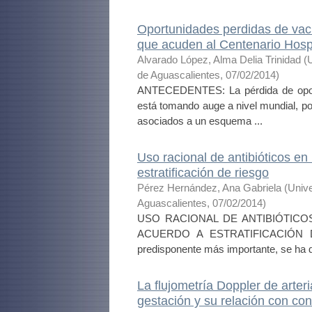
Oportunidades perdidas de vacu
que acuden al Centenario Hospi
Alvarado López, Alma Delia Trinidad
(
de Aguascalientes
,
07/02/2014
)
ANTECEDENTES: La pérdida de oport
está tomando auge a nivel mundial, por
asociados a un esquema ...
Uso racional de antibióticos en
estratificación de riesgo
Pérez Hernández, Ana Gabriela
(
Univ
Aguascalientes
,
07/02/2014
)
USO RACIONAL DE ANTIBIÓTICO
ACUERDO A ESTRATIFICACIÓN DE
predisponente más importante, se ha d
La flujometría Doppler de arteri
gestación y su relación con co