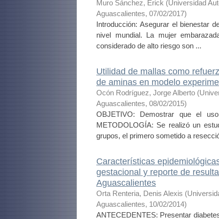
Muro Sánchez, Erick
(
Universidad Au
Aguascalientes
,
07/02/2017
)
Introducción: Asegurar el bienestar d
nivel mundial. La mujer embaraza
considerado de alto riesgo son ...
Utilidad de mallas como refuerz
de aminas en modelo experime
Ocón Rodríguez, Jorge Alberto
(
Unive
Aguascalientes
,
08/02/2015
)
OBJETIVO: Demostrar que el uso 
METODOLOGÍA: Se realizó un estudi
grupos, el primero sometido a resecció
Características epidemiológicas
gestacional y reporte de result
Aguascalientes
Orta Renteria, Denis Alexis
(
Universid
Aguascalientes
,
10/02/2014
)
ANTECEDENTES: Presentar diabetes ge