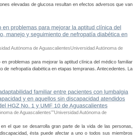
ciones elevadas de glucosa resultan en efectos adversos que van
en problemas para mejorar la aptitud clínica del
co, manejo y seguimiento de nefropatía diabética en
sidad Autónoma de AguascalientesUniversidad Autónoma de
 en problemas para mejorar la aptitud clínica del médico familiar
to de nefropatía diabética en etapas tempranas. Antecedentes. La
daptabilidad familiar entre pacientes con lumbalgia
apacidad y en aquellos sin discapacidad atendidos
ón del HGZ No. 1 y UMF 10 de Aguascalientes
tónoma de Aguascalientes""Universidad Autónoma de
n el que se desarrolla gran parte de la vida de las personas,
 discapacidad, ésta puede afectar a uno o todos sus miembros