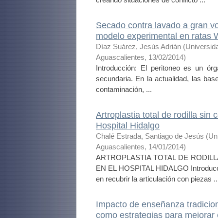
Secado contra lavado a gran vo
modelo experimental en ratas 
Díaz Suárez, Jesús Adrián
(
Universid
Aguascalientes
,
13/02/2014
)
Introducción: El peritoneo es un ór
secundaria. En la actualidad, las bases
contaminación, ...
Artroplastia total de rodilla si
Hospital Hidalgo
Chalé Estrada, Santiago de Jesús
(
Un
Aguascalientes
,
14/01/2014
)
ARTROPLASTIA TOTAL DE RODILL
EN EL HOSPITAL HIDALGO Introducción. 
en recubrir la articulación con piezas ..
Impacto de enseñanza tradicion
como estrategias para mejorar 