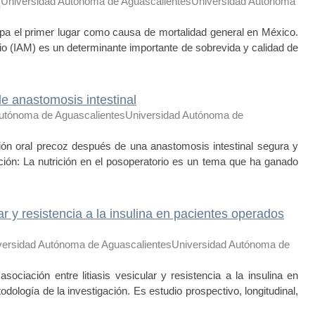
(
Universidad Autónoma de AguascalientesUniversidad Autónoma
 el primer lugar como causa de mortalidad general en México.
dio (IAM) es un determinante importante de sobrevida y calidad de
e anastomosis intestinal
Autónoma de AguascalientesUniversidad Autónoma de
ción oral precoz después de una anastomosis intestinal segura y
ción: La nutrición en el posoperatorio es un tema que ha ganado
lar y resistencia a la insulina en pacientes operados
versidad Autónoma de AguascalientesUniversidad Autónoma de
sociación entre litiasis vesicular y resistencia a la insulina en
logía de la investigación. Es estudio prospectivo, longitudinal,