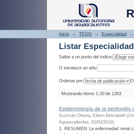
Listar Especialida
R
Inicio
→
TESIS
→
Especialidad
→
Listar Especialida
Saltar a un punto del índice:
O introducir un año:
Ordenar por:
O
Mostrando ítems 1-20 de 1263
Epidemiología de la peritonitis 
Guzmán Olvera, Eileen Betzabeth
(
Un
Aguascalientes
,
02/02/2016
)
1. RESUMEN La enfermedad renal cró