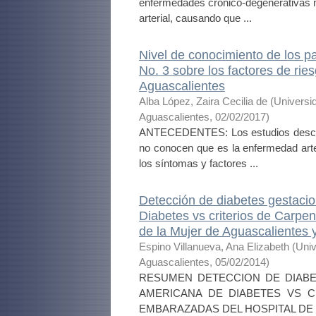
enfermedades crónico-degenerativas má
arterial, causando que ...
Nivel de conocimiento de los pa
No. 3 sobre los factores de rie
Aguascalientes
Alba López, Zaira Cecilia de
(
Universi
Aguascalientes
,
02/02/2017
)
ANTECEDENTES: Los estudios descript
no conocen que es la enfermedad arter
los síntomas y factores ...
Detección de diabetes gestacio
Diabetes vs criterios de Carpe
de la Mujer de Aguascalientes y
Espino Villanueva, Ana Elizabeth
(
Univ
Aguascalientes
,
05/02/2014
)
RESUMEN DETECCION DE DIABE
AMERICANA DE DIABETES VS 
EMBARAZADAS DEL HOSPITAL DE 