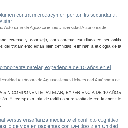
lumen contra microdacyn en peritonitis secundaria,
Wistar
ad Autónoma de AguascalientesUniversidad Autónoma de
gano extenso y complejo, ampliamente estudiado en peritonitis
 del tratamiento están bien definidas, eliminar la etiología de la
n componente patelar, experiencia de 10 años en el
iversidad Autónoma de AguascalientesUniversidad Autónoma de
A SIN COMPONENTE PATELAR, EXPERIENCIA DE 10 AÑOS
El reemplazo total de rodilla o artroplastia de rodilla consiste
.
al versus enseñanza mediante el conflicto cognitivo
estilo de vida en pacientes con DM tipo 2 en Unidad