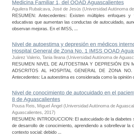
Medicina Familiar 1, del OOAD Aguascalientes
Aguilera Rubalcava, José de Jesús
(
Universidad Autónoma de
RESUMEN: Antecedentes: Existen múltiples enfoques y teo
educativas que aumentan las conductas de autocuidado, aun
observan mejoras. En el IMSS, ...
Nivel de autoestima y depresión en médicos interno
Hospital General de Zona No. 1 IMSS OOAD Aguas
Juárez Valerio, Tania Ileana
(
Universidad Autónoma de Aguasc
RESUMEN NIVEL DE AUTOESTIMA Y DEPRESIÓN EN
ADSCRITOS AL HOSPITAL GENERAL DE ZONA NO.
Antecedentes: La autoestima es considerada como la opinión qu
Nivel de conocimiento de autocuidado en el pacient
8 de Aguascalientes
Pousa Reis, Miguel Ángel
(
Universidad Autónoma de Aguascal
Aguascalientes
,
2017
)
RESUMEN: INTRODUCCION: El autocuidado de la diabetes se 
de desarrollo de conocimiento, aprendiendo a sobrellevar la 
contexto social; debido ...