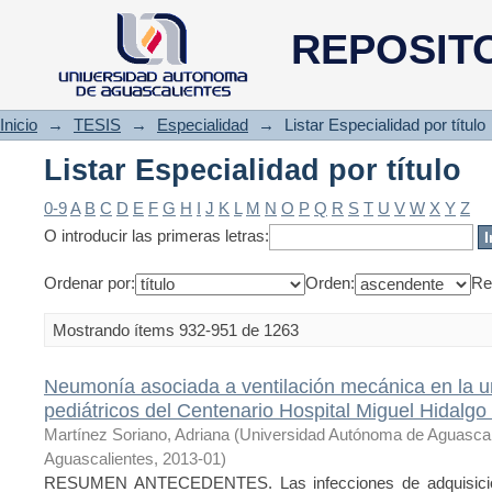
Listar Especialidad por título
REPOSIT
Inicio
→
TESIS
→
Especialidad
→
Listar Especialidad por título
Listar Especialidad por título
0-9
A
B
C
D
E
F
G
H
I
J
K
L
M
N
O
P
Q
R
S
T
U
V
W
X
Y
Z
O introducir las primeras letras:
Ordenar por:
Orden:
Re
Mostrando ítems 932-951 de 1263
Neumonía asociada a ventilación mecánica en la u
pediátricos del Centenario Hospital Miguel Hidalgo
Martínez Soriano, Adriana
(
Universidad Autónoma de Aguasca
Aguascalientes
,
2013-01
)
RESUMEN ANTECEDENTES. Las infecciones de adquisición 