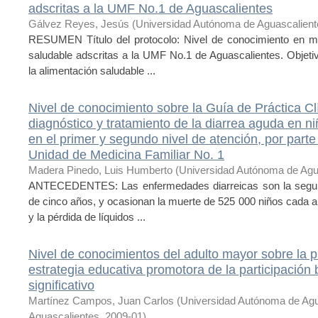
adscritas a la UMF No.1 de Aguascalientes
Gálvez Reyes, Jesús
(
Universidad Autónoma de Aguascalient
RESUMEN Título del protocolo: Nivel de conocimiento en m
saludable adscritas a la UMF No.1 de Aguascalientes. Objetivo
la alimentación saludable ...
Nivel de conocimiento sobre la Guía de Práctica C
diagnóstico y tratamiento de la diarrea aguda en 
en el primer y segundo nivel de atención, por parte 
Unidad de Medicina Familiar No. 1
Madera Pinedo, Luis Humberto
(
Universidad Autónoma de Agu
ANTECEDENTES: Las enfermedades diarreicas son la segu
de cinco años, y ocasionan la muerte de 525 000 niños cada añ
y la pérdida de líquidos ...
Nivel de conocimientos del adulto mayor sobre la 
estrategia educativa promotora de la participación
significativo
Martínez Campos, Juan Carlos
(
Universidad Autónoma de Ag
Aguascalientes
,
2009-01
)