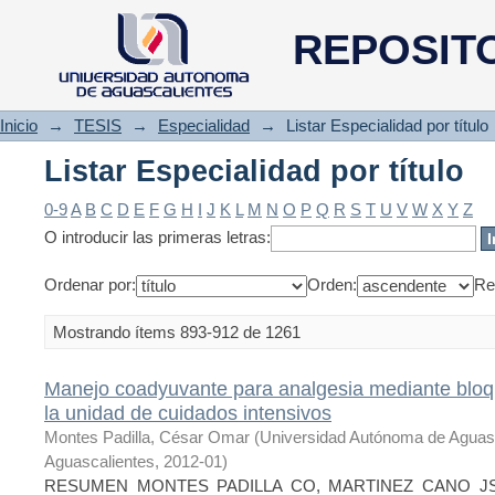
Listar Especialidad por título
REPOSIT
Inicio
→
TESIS
→
Especialidad
→
Listar Especialidad por título
Listar Especialidad por título
0-9
A
B
C
D
E
F
G
H
I
J
K
L
M
N
O
P
Q
R
S
T
U
V
W
X
Y
Z
O introducir las primeras letras:
Ordenar por:
Orden:
Re
Mostrando ítems 893-912 de 1261
Manejo coadyuvante para analgesia mediante bloq
la unidad de cuidados intensivos
Montes Padilla, César Omar
(
Universidad Autónoma de Aguas
Aguascalientes
,
2012-01
)
RESUMEN MONTES PADILLA CO, MARTINEZ CANO JS,