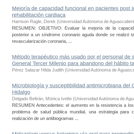
Mejoría de capacidad funcional en pacientes post inf
rehabilitación cardiaca
Harrison Ragle, Derek
(
Universidad Autónoma de Aguascalien
RESUMEN: OBJETIVO: Evaluar la mejoría de la capacidad
posterior a un síndrome coronario aguda donde se realizó ta
revascularización coronaria, ...
Método terapéutico más usado por el personal de s
General Tercer Milenio para abandono del hábito t
Pérez Salazar Hilda Judith
(
Universidad Autónoma de Aguasca
Microbiología y susceptibilidad antimicrobiana del 
Hidalgo
Delgado Beltrán, Mónica Ivette
(
Universidad Autónoma de Agu
RESUMEN Antecedentes: el aumento en la resistencia a los 
problema de salud pública mundial, una estrategia para 
realización de un antibiogramas ...
Midazolam versus ketamina vía oral para premedic