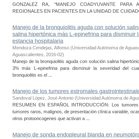
GONZALEZ RA, “MANEJO COADYUVANTE PARA A
REGIONALES EN PACIENTES EN LA UNIDAD DE CUIDADOS 
Manejo de la bronquiolitis aguda con solución salin
salina hipertónica más L-epinefrina para disminuir l
estancia hospitalaria
Mendoza Cendejas, Alfonso
(
Universidad Autónoma de Aguasc
Aguascalientes
,
2016-02
)
Manejo de la bronquiolitis aguda con solución salina hipertóni
3% más L-epinefrina para disminuir la severidad del cuad
bronquiolitis es el ...
Manejo de los tumores estromales gastrointestinale
Sandoval López, José Antonio
(
Universidad Autónoma de Agua
RESUMEN EN ESPAÑOL INTRODUCCIÓN: Los tumores del 
tumores raros, malignos, de presentación clínica variable, oc
otros protooncogenes que activan a ...
Manejo de sonda endopleural blanda en neumotóra