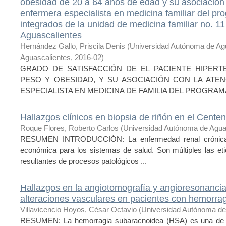
obesidad de 20 a 64 años de edad y su asociación 
enfermera especialista en medicina familiar del pro
integrados de la unidad de medicina familiar no. 1
Aguascalientes
Hernández Gallo, Priscila Denis
(
Universidad Autónoma de Ag
Aguascalientes
,
2016-02
)
GRADO DE SATISFACCIÓN DE EL PACIENTE HIPER
PESO Y OBESIDAD, Y SU ASOCIACIÓN CON LA ATE
ESPECIALISTA EN MEDICINA DE FAMILIA DEL PROGRAMA
Hallazgos clínicos en biopsia de riñón en el Centen
Roque Flores, Roberto Carlos
(
Universidad Autónoma de Agua
RESUMEN INTRODUCCIÓN: La enfermedad renal crónica s
económica para los sistemas de salud. Son múltiples las etio
resultantes de procesos patológicos ...
Hallazgos en la angiotomografía y angioresonancia
alteraciones vasculares en pacientes con hemorra
Villavicencio Hoyos, César Octavio
(
Universidad Autónoma de
RESUMEN: La hemorragia subaracnoidea (HSA) es una de la