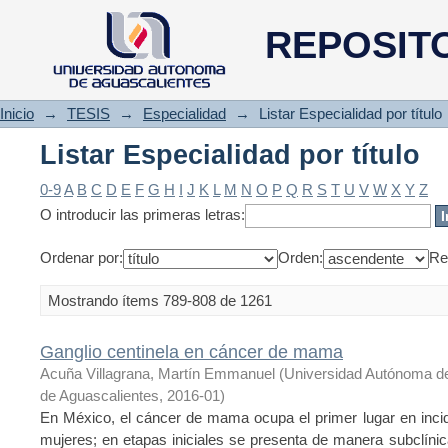
Listar Especialidad por título
REPOSIT
Inicio
→
TESIS
→
Especialidad
→
Listar Especialidad por título
Listar Especialidad por título
0-9
A
B
C
D
E
F
G
H
I
J
K
L
M
N
O
P
Q
R
S
T
U
V
W
X
Y
Z
O introducir las primeras letras:
Ordenar por:
Orden:
Re
Mostrando ítems 789-808 de 1261
Ganglio centinela en cáncer de mama
Acuña Villagrana, Martín Emmanuel
(
Universidad Autónoma d
de Aguascalientes
,
2016-01
)
En México, el cáncer de mama ocupa el primer lugar en incid
mujeres; en etapas iniciales se presenta de manera subclínic