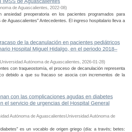
 3 IMSS de Aguascalientes
ónoma de Aguascalientes
,
2022-08
)
ansiedad preoperatoria en los pacientes programados para
 de Aguascalientes” Antecedentes. El ingreso hospitalario lleva a
fracaso de la decanulación en pacientes pediátricos
ario Hospital Miguel Hidalgo, en el periodo 2018–
Universidad Autónoma de Aguascalientes
,
2026-01-28
)
tes con traqueostomía, el proceso de decanulación representa
ico debido a que su fracaso se asocia con incrementos de la
ionan con las complicaciones agudas en diabetes
n el servicio de urgencias del Hospital General
sidad Autónoma de AguascalientesUniversidad Autónoma de
abetes” es un vocablo de origen griego (día: a través; betes: