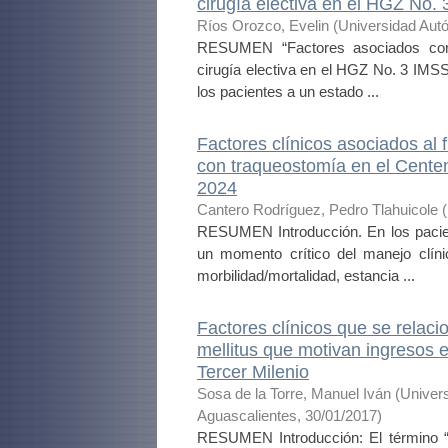
cirugía electiva en el HGZ No.
Ríos Orozco, Evelin
(
Universidad Aut
RESUMEN “Factores asociados con 
cirugía electiva en el HGZ No. 3 IMSS
los pacientes a un estado ...
Factores clínicos asociados al 
con traqueostomía en el Centen
2024
Cantero Rodríguez, Pedro Tlahuicole
(
RESUMEN Introducción. En los pacien
un momento crítico del manejo clín
morbilidad/mortalidad, estancia ...
Factores clínicos que se relac
mellitus que motivan ingresos e
Tercer Milenio
Sosa de la Torre, Manuel Iván
(
Univer
Aguascalientes
,
30/01/2017
)
RESUMEN Introducción: El término “di