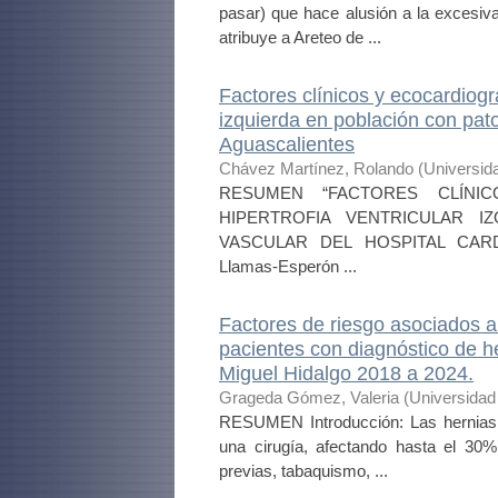
pasar) que hace alusión a la excesiv
atribuye a Areteo de ...
Factores clínicos y ecocardiográ
izquierda en población con pato
Aguascalientes
Chávez Martínez, Rolando
(
Universid
RESUMEN “FACTORES CLÍNI
HIPERTROFIA VENTRICULAR I
VASCULAR DEL HOSPITAL CARDI
Llamas-Esperón ...
Factores de riesgo asociados a
pacientes con diagnóstico de he
Miguel Hidalgo 2018 a 2024.
Grageda Gómez, Valeria
(
Universidad
RESUMEN Introducción: Las hernias i
una cirugía, afectando hasta el 30%
previas, tabaquismo, ...