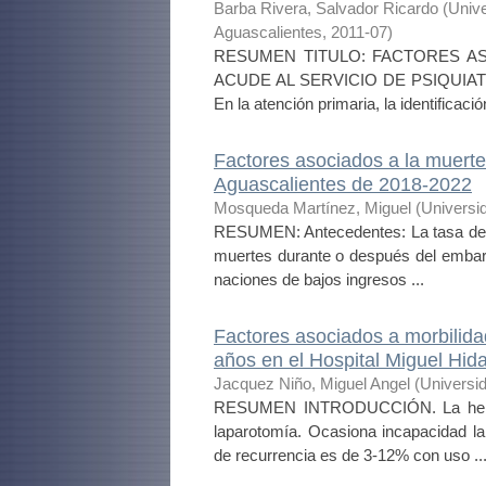
Barba Rivera, Salvador Ricardo
(
Univ
Aguascalientes
,
2011-07
)
RESUMEN TITULO: FACTORES A
ACUDE AL SERVICIO DE PSIQUIAT
En la atención primaria, la identificaci
Factores asociados a la muerte
Aguascalientes de 2018-2022
Mosqueda Martínez, Miguel
(
Universi
RESUMEN: Antecedentes: La tasa de 
muertes durante o después del embar
naciones de bajos ingresos ...
Factores asociados a morbilidad
años en el Hospital Miguel Hid
Jacquez Niño, Miguel Angel
(
Universi
RESUMEN INTRODUCCIÓN. La hernia 
laparotomía. Ocasiona incapacidad la
de recurrencia es de 3-12% con uso ..