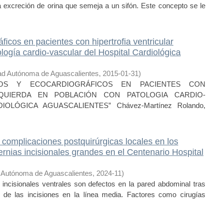
a excreción de orina que semeja a un sifón. Este concepto se le
ficos en pacientes con hipertrofia ventricular
logía cardio-vascular del Hospital Cardiológica
ad Autónoma de Aguascalientes
,
2015-01-31
)
COS Y ECOCARDIOGRÁFICOS EN PACIENTES CON
ZQUIERDA EN POBLACIÓN CON PATOLOGIA CARDIO-
OLÓGICA AGUASCALIENTES” Chávez-Martínez Rolando,
 complicaciones postquirúrgicas locales en los
rnias incisionales grandes en el Centenario Hospital
 Autónoma de Aguascalientes
,
2024-11
)
ncisionales ventrales son defectos en la pared abdominal tras
 de las incisiones en la línea media. Factores como cirugías