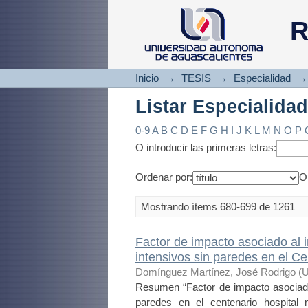
Listar Especialidad
R
Inicio
→
TESIS
→
Especialidad
→
Listar Especialidad
0-9
A
B
C
D
E
F
G
H
I
J
K
L
M
N
O
P
O introducir las primeras letras:
Ordenar por:
O
Mostrando ítems 680-699 de 1261
Factor de impacto asociado al 
intensivos sin paredes en el C
Domínguez Martínez, José Rodrigo
(
U
Resumen “Factor de impacto asociado 
paredes en el centenario hospital 