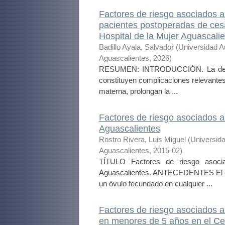
Factores de riesgo asociados a 
pacientes postoperadas de cesá
Hospital de la Mujer Aguascali
Badillo Ayala, Salvador
(
Universidad A
Aguascalientes
,
2026
)
RESUMEN: INTRODUCCIÓN. La dehiscen
constituyen complicaciones relevantes 
materna, prolongan la ...
Factores de riesgo asociados a
Aguascalientes
Rostro Rivera, Luis Miguel
(
Universid
Aguascalientes
,
2015-02
)
TÍTULO Factores de riesgo asoci
Aguascalientes. ANTECEDENTES El emba
un óvulo fecundado en cualquier ...
Factores de riesgo asociados a g
en menores de 5 años en el Cen