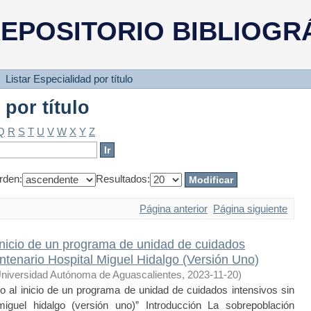
 por título
EPOSITORIO BIBLIOGR
Listar Especialidad por título
 por título
Q
R
S
T
U
V
W
X
Y
Z
rden:
Resultados:
Página anterior
Página siguiente
inicio de un programa de unidad de cuidados
entenario Hospital Miguel Hidalgo (Versión Uno)
niversidad Autónoma de Aguascalientes
,
2023-11-20
)
al inicio de un programa de unidad de cuidados intensivos sin
miguel hidalgo (versión uno)” Introducción La sobrepoblación