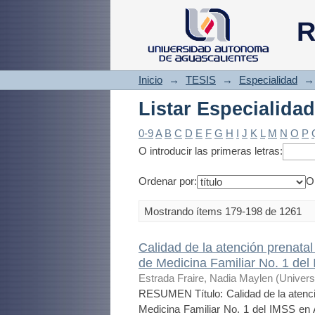
Listar Especialidad
R
Inicio
→
TESIS
→
Especialidad
→
Listar Especialidad
0-9
A
B
C
D
E
F
G
H
I
J
K
L
M
N
O
P
O introducir las primeras letras:
Ordenar por:
O
Mostrando ítems 179-198 de 1261
Calidad de la atención prenat
de Medicina Familiar No. 1 del
Estrada Fraire, Nadia Maylen
(
Univers
RESUMEN Título: Calidad de la atenc
Medicina Familiar No. 1 del IMSS en 