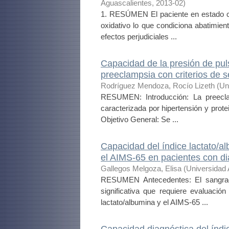
Aguascalientes
,
2013-02
)
1. RESÚMEN El paciente en estado crí
oxidativo lo que condiciona abatimien
efectos perjudiciales ...
Capacidad de la presión de puls
preeclampsia con criterios de 
Rodríguez Mendoza, Rocío Lizeth
(
Un
RESUMEN: Introducción: La preeclam
caracterizada por hipertensión y prot
Objetivo General: Se ...
Capacidad del índice lactato/
el AIMS-65 en pacientes con di
Gallegos Melgoza, Elisa
(
Universidad
RESUMEN Antecedentes: El sangrad
significativa que requiere evaluació
lactato/albumina y el AIMS-65 ...
Capacidad diagnóstica del índice