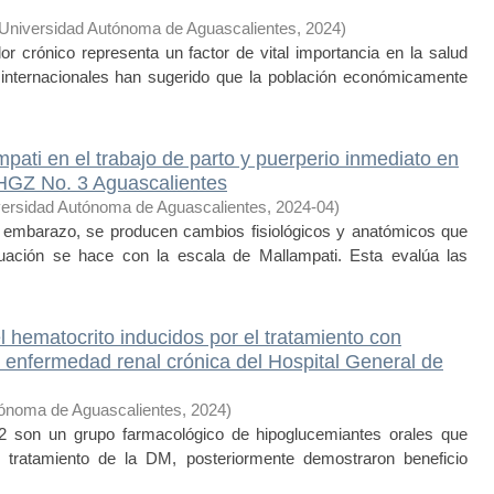
Universidad Autónoma de Aguascalientes
,
2024
)
ónico representa un factor de vital importancia en la salud
internacionales han sugerido que la población económicamente
pati en el trabajo de parto y puerperio inmediato en
HGZ No. 3 Aguascalientes
ersidad Autónoma de Aguascalientes
,
2024-04
)
mbarazo, se producen cambios fisiológicos y anatómicos que
luación se hace con la escala de Mallampati. Esta evalúa las
 hematocrito inducidos por el tratamiento con
n enfermedad renal crónica del Hospital General de
tónoma de Aguascalientes
,
2024
)
 son un grupo farmacológico de hipoglucemiantes orales que
el tratamiento de la DM, posteriormente demostraron beneficio