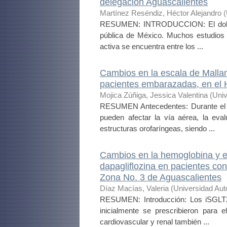
delegación Aguascalientes
Martínez Reséndiz, Héctor Alejandro
(
RESUMEN: INTRODUCCION: El dolor cr
pública de México. Muchos estudios 
activa se encuentra entre los ...
Cambios en la escala de Mallam
pacientes embarazadas, en el 
Mojica Zúñiga, Jessica Valentina
(
Univ
RESUMEN Antecedentes: Durante el e
pueden afectar la vía aérea, la eva
estructuras orofaríngeas, siendo ...
Cambios en la hemoglobina y el
dapagliflozina en pacientes co
Zona No. 3 de Aguascalientes
Díaz Macías, Valeria
(
Universidad Au
RESUMEN: Introducción: Los iSGLT2
inicialmente se prescribieron para 
cardiovascular y renal también ...