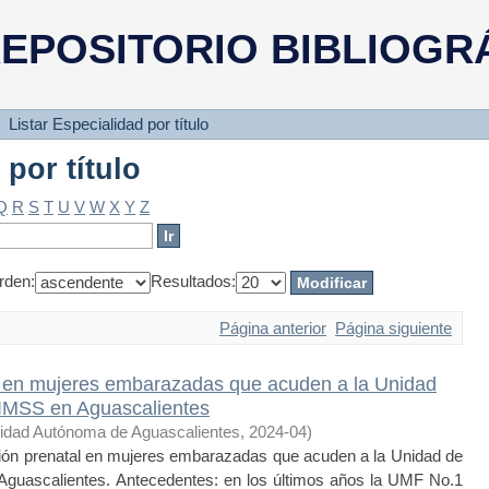
 por título
EPOSITORIO BIBLIOGR
Listar Especialidad por título
 por título
Q
R
S
T
U
V
W
X
Y
Z
rden:
Resultados:
Página anterior
Página siguiente
al en mujeres embarazadas que acuden a la Unidad
 IMSS en Aguascalientes
idad Autónoma de Aguascalientes
,
2024-04
)
ión prenatal en mujeres embarazadas que acuden a la Unidad de
Aguascalientes. Antecedentes: en los últimos años la UMF No.1