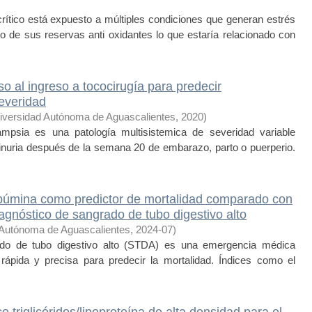
tico está expuesto a múltiples condiciones que generan estrés
to de sus reservas anti oxidantes lo que estaría relacionado con
o al ingreso a tococirugía para predecir
severidad
iversidad Autónoma de Aguascalientes
,
2020
)
psia es una patología multisistemica de severidad variable
einuria después de la semana 20 de embarazo, parto o puerperio.
albúmina como predictor de mortalidad comparado con
agnóstico de sangrado de tubo digestivo alto
 Autónoma de Aguascalientes
,
2024-07
)
o de tubo digestivo alto (STDA) es una emergencia médica
n rápida y precisa para predecir la mortalidad. Índices como el
 triglicéridos/lipoproteína de alta densidad para el